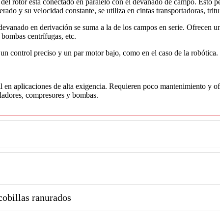
del rotor está conectado en paralelo con el devanado de campo. Esto pe
do y su velocidad constante, se utiliza en cintas transportadoras, tritur
devanado en derivación se suma a la de los campos en serie. Ofrecen u
, bombas centrífugas, etc.
n control preciso y un par motor bajo, como en el caso de la robótica.
 en aplicaciones de alta exigencia. Requieren poco mantenimiento y ofre
tiladores, compresores y bombas.
cobillas ranurados