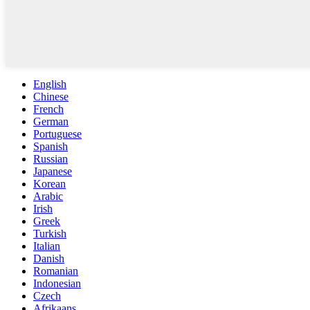
English
Chinese
French
German
Portuguese
Spanish
Russian
Japanese
Korean
Arabic
Irish
Greek
Turkish
Italian
Danish
Romanian
Indonesian
Czech
Afrikaans