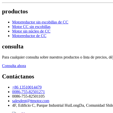
productos
Motorreductor sin escobillas de CC
Motor CC sin escobillas
Motor sin núcleo de CC
Motorreductor de CC
consulta
Para cualquier consulta sobre nuestros productos o lista de precios, 
Consulta ahora
Contáctanos
+86 13510014479
0086-755-82501271
0086-755-82501105
salesdept@ttmotor.com
4F, Edificio C, Parque Industrial HuiLongDa, Comunidad Shi