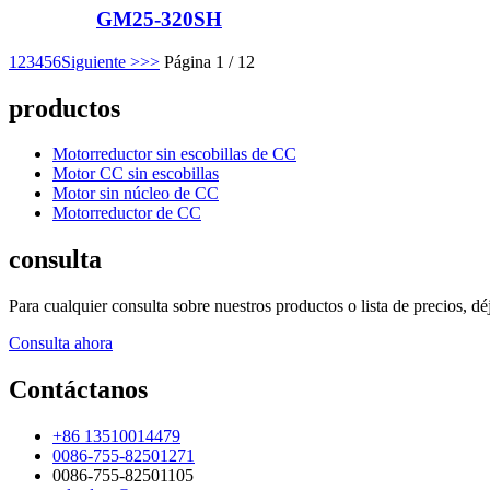
GM25-320SH
1
2
3
4
5
6
Siguiente >
>>
Página 1 / 12
productos
Motorreductor sin escobillas de CC
Motor CC sin escobillas
Motor sin núcleo de CC
Motorreductor de CC
consulta
Para cualquier consulta sobre nuestros productos o lista de precios, 
Consulta ahora
Contáctanos
+86 13510014479
0086-755-82501271
0086-755-82501105