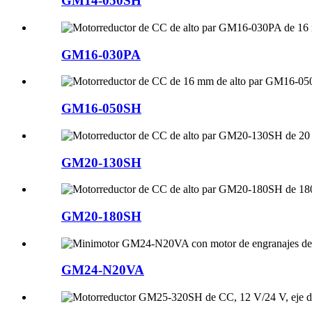
GM14-050SH
GM16-030PA
GM16-050SH
GM20-130SH
GM20-180SH
GM24-N20VA