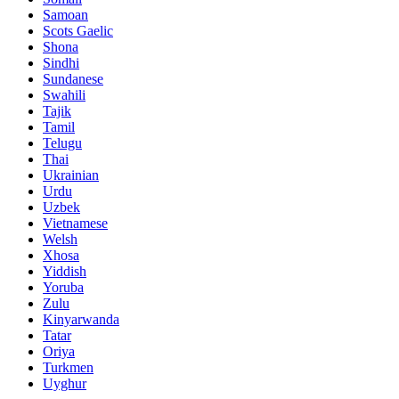
Samoan
Scots Gaelic
Shona
Sindhi
Sundanese
Swahili
Tajik
Tamil
Telugu
Thai
Ukrainian
Urdu
Uzbek
Vietnamese
Welsh
Xhosa
Yiddish
Yoruba
Zulu
Kinyarwanda
Tatar
Oriya
Turkmen
Uyghur