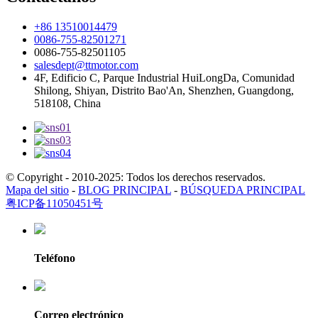
+86 13510014479
0086-755-82501271
0086-755-82501105
salesdept@ttmotor.com
4F, Edificio C, Parque Industrial HuiLongDa, Comunidad
Shilong, Shiyan, Distrito Bao'An, Shenzhen, Guangdong,
518108, China
© Copyright - 2010-2025: Todos los derechos reservados.
Mapa del sitio
-
BLOG PRINCIPAL
-
BÚSQUEDA PRINCIPAL
粤ICP备11050451号
Teléfono
Correo electrónico